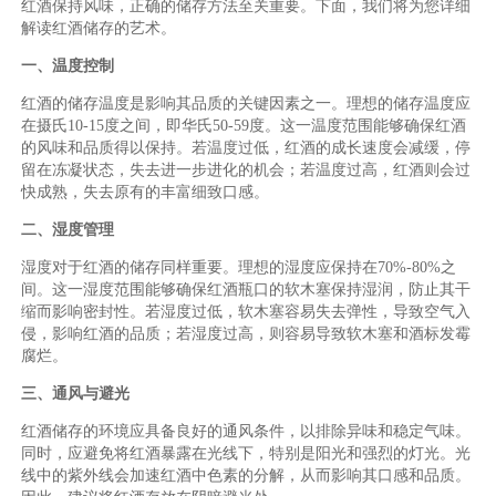
红酒保持风味，正确的储存方法至关重要。下面，我们将为您详细
解读红酒储存的艺术。
一、温度控制
红酒的储存温度是影响其品质的关键因素之一。理想的储存温度应
在摄氏10-15度之间，即华氏50-59度。这一温度范围能够确保红酒
的风味和品质得以保持。若温度过低，红酒的成长速度会减缓，停
留在冻凝状态，失去进一步进化的机会；若温度过高，红酒则会过
快成熟，失去原有的丰富细致口感。
二、湿度管理
湿度对于红酒的储存同样重要。理想的湿度应保持在70%-80%之
间。这一湿度范围能够确保红酒瓶口的软木塞保持湿润，防止其干
缩而影响密封性。若湿度过低，软木塞容易失去弹性，导致空气入
侵，影响红酒的品质；若湿度过高，则容易导致软木塞和酒标发霉
腐烂。
三、通风与避光
红酒储存的环境应具备良好的通风条件，以排除异味和稳定气味。
同时，应避免将红酒暴露在光线下，特别是阳光和强烈的灯光。光
线中的紫外线会加速红酒中色素的分解，从而影响其口感和品质。