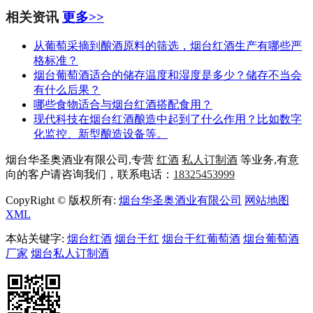
相关资讯
更多>>
从葡萄采摘到酿酒原料的筛选，烟台红酒生产有哪些严
格标准？
烟台葡萄酒适合的储存温度和湿度是多少？储存不当会
有什么后果？
哪些食物适合与烟台红酒搭配食用？
现代科技在烟台红酒酿造中起到了什么作用？比如数字
化监控、新型酿造设备等。
烟台华圣奥酒业有限公司,专营
红酒
私人订制酒
等业务,有意
向的客户请咨询我们，联系电话：
18325453999
CopyRight © 版权所有:
烟台华圣奥酒业有限公司
网站地图
XML
本站关键字:
烟台红酒
烟台干红
烟台干红葡萄酒
烟台葡萄酒
厂家
烟台私人订制酒