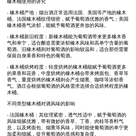
橡木桶使用的讲究
- 橡木桶产地：烟台酒庄常选用法国、美国等产地的橡木
桶。法国橡木桶纹理细密，赋予葡萄酒优雅的香气；美国
橡木桶香气浓郁，能赋予葡萄酒更奔放的风味。
- 橡木桶新旧程度：新橡木桶能为葡萄酒带来更多橡木香
气和单宁，适合酿造需要浓郁橡木风味和高单宁含量的葡
萄酒。旧橡木桶则对葡萄酒的影响较温和，适合那些需要
保留自身果香和特色的葡萄酒。
- 橡木桶烘烤程度：轻度烘烤的橡木桶能赋予葡萄酒更多
的果香和花香，中度烘烤的橡木桶会带来烤面包、香草等
香气，重度烘烤的橡木桶则会产生烟熏、咖啡等浓郁香
气。酒庄会根据葡萄酒的风格需求选择合适烘烤程度的橡
木桶。
不同类型橡木桶对酒风味的影响
- 法国橡木桶：其纹理紧密，透气性适中，赋予葡萄酒的
风味细腻优雅，带有微妙的香草、丁香、肉桂等香料气
息，以及烤面包、烟熏等风味，同时能使葡萄酒的单宁更
加柔和细腻，提升葡萄酒的质感和复杂度。