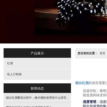
产品展示
您当前的位置：
首页
红酒
私人订制酒
烟台红酒
的保存需要
新闻动态
温度控制
：葡萄
能使酒风味变得
烟台红酒酿造过程中，橡木桶的使用有什么讲究？不同类型的橡木桶如何影响酒的风味？
湿度管理
：湿度
瓶中加速酒的氧