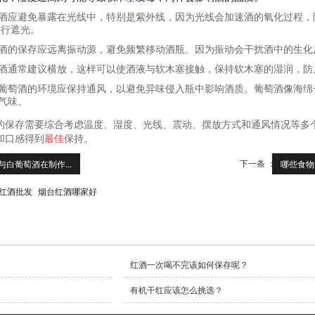
酒应避免暴露在光线中，特别是紫外线，因为光线会加速酒的氧化过程，
进行遮光。
酒的保存应远离振动源，避免频繁移动酒瓶。因为振动会干扰酒中的生化
酒通常建议横放，这样可以使酒液与软木塞接触，保持软木塞的湿润，防
葡萄酒的环境应保持通风，以避免异味侵入瓶中影响酒质。葡萄酒像海绵
气味。
的保存需要综合考虑温度、湿度、光线、震动、摆放方式和通风情况等多
和口感得到
最
佳
保持。
下一条 ：
白葡萄酒在制作...
哪些食物
红酒批发
烟台红酒哪家好
红酒一次喝不完该如何保存呢？
有机干红应该怎么挑选？