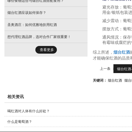
哪些食物适合与烟台红酒搭配食用？
避光存放
：葡萄
用金/银纸包装
烟台红酒应该如何保存？
减少震动
：葡萄
圣奥酒庄：如何优雅地饮用红酒
摆放方式
：葡萄
想代理红酒品牌，选对合作厂家很重要！
通风情况
：保存
有霉味或腐烂的
查看更多
综上所述，
烟台红酒
才能确保红酒的品质
上一条 ：
烟台红酒与
关键词：
烟台红酒
烟台
相关资讯
喝红酒对人体有什么好处？
什么是葡萄酒？