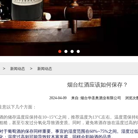
新闻动态
新闻动态
>
>
烟台红酒应该如何保存？
2024-04-09
来自:
烟台华圣奥酒业有限公司
浏览次数
注意以下几个方面：
酒的储存温度应保持在10~15°C之间，推荐温度为13°C左右。温度需
粗糙，甚至引发过分氧化导致酒变质。同时，避免将酒存放在温度过高的
对于葡萄酒的保存同样重要。事
宜的湿度范围在60%~75%之间。湿度
化；湿度过高则可能导致软木塞发霉，同样会影响酒的品质。